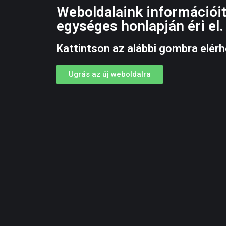
Weboldalaink információit
egységes honlapján éri el.
Kattintson az alábbi gombra elérh
Ugrás az új weboldalra