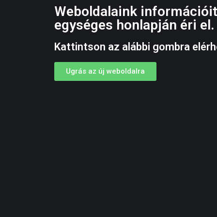
Weboldalaink információit
egységes honlapján éri el.
Kattintson az alábbi gombra elérh
Ugrás az új weboldalra